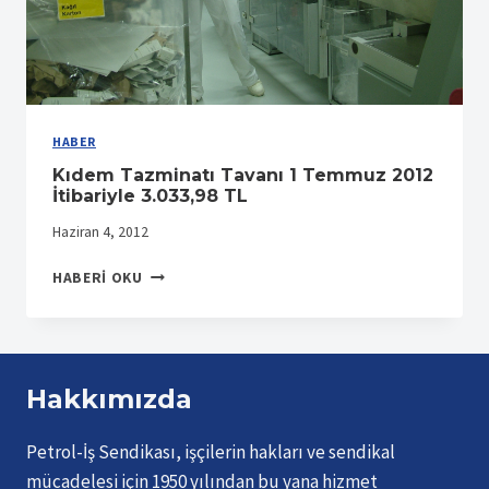
HABER
Kıdem Tazminatı Tavanı 1 Temmuz 2012
İtibariyle 3.033,98 TL
Haziran 4, 2012
KIDEM
HABERI OKU
TAZMINATI
TAVANI
1
TEMMUZ
2012
Hakkımızda
İTIBARIYLE
3.033,98
Petrol-İş Sendikası, işçilerin hakları ve sendikal
TL
mücadelesi için 1950 yılından bu yana hizmet