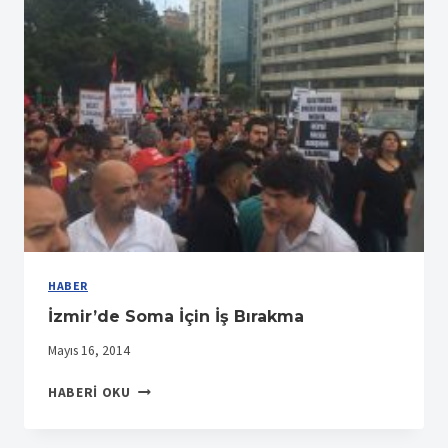
SOMA
İÇIN
YÜRÜDÜ
HABER
İzmir’de Soma İçin İş Bırakma
Mayıs 16, 2014
İZMIR’DE
HABERI OKU
SOMA
İÇIN