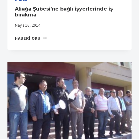
Aliağa Şubesi’ne bağlı işyerlerinde iş
bırakma
Mayıs 16, 2014
ALIAĞA
HABERI OKU
ŞUBESI’NE
BAĞLI
IŞYERLERINDE
IŞ
BIRAKMA