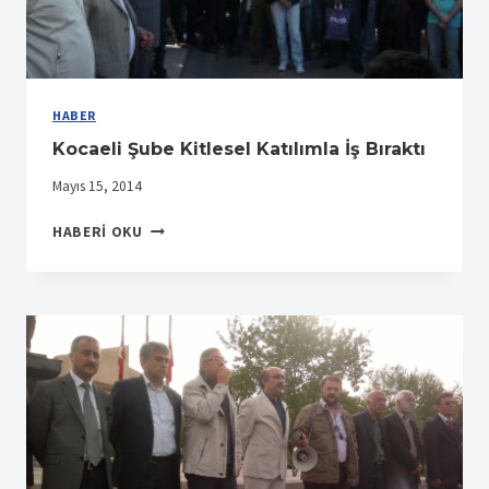
HABER
Kocaeli Şube Kitlesel Katılımla İş Bıraktı
Mayıs 15, 2014
KOCAELI
HABERI OKU
ŞUBE
KITLESEL
KATILIMLA
İŞ
BIRAKTI