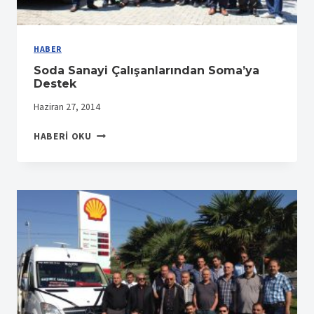
HABER
Soda Sanayi Çalışanlarından Soma’ya
Destek
Haziran 27, 2014
SODA
HABERI OKU
SANAYI
ÇALIŞANLARINDAN
SOMA’YA
DESTEK