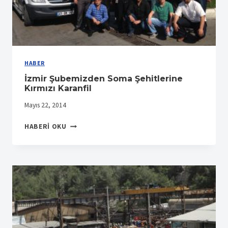
HABER
İzmir Şubemizden Soma Şehitlerine
Kırmızı Karanfil
Mayıs 22, 2014
İZMIR
HABERI OKU
ŞUBEMIZDEN
SOMA
ŞEHITLERINE
KIRMIZI
KARANFIL