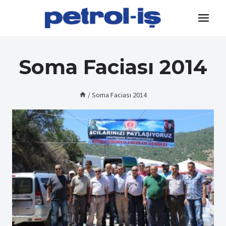
Skip
to
content
Soma Faciası 2014
/
Soma Faciası 2014