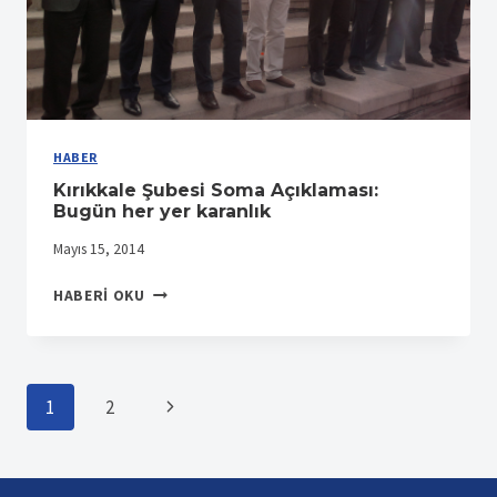
HABER
Kırıkkale Şubesi Soma Açıklaması:
Bugün her yer karanlık
Mayıs 15, 2014
KIRIKKALE
HABERI OKU
ŞUBESI
SOMA
AÇIKLAMASI:
BUGÜN
Page
Sonraki
1
2
HER
YER
Page
navigation
KARANLIK