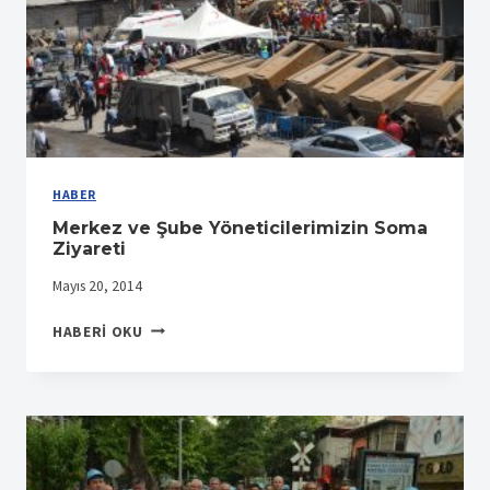
HABER
Merkez ve Şube Yöneticilerimizin Soma
Ziyareti
Mayıs 20, 2014
MERKEZ
HABERI OKU
VE
ŞUBE
YÖNETICILERIMIZIN
SOMA
ZIYARETI