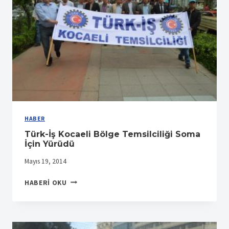
HABER
Türk-İş Kocaeli Bölge Temsilciliği Soma
İçin Yürüdü
Mayıs 19, 2014
TÜRK-
HABERI OKU
İŞ
KOCAELI
BÖLGE
TEMSILCILIĞI