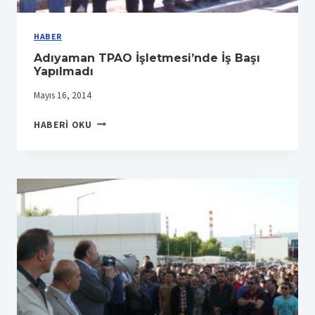
HABER
Adıyaman TPAO İşletmesi’nde İş Başı
Yapılmadı
Mayıs 16, 2014
ADIYAMAN
HABERI OKU
TPAO
İŞLETMESI’NDE
İŞ
BAŞI
YAPILMADI