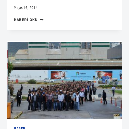
Mayıs 16, 2014
BANDIRMA
HABERI OKU
ŞUBEMIZE
BAĞLI
İŞYELERINDE
İŞ
BIRAKMA
HABER