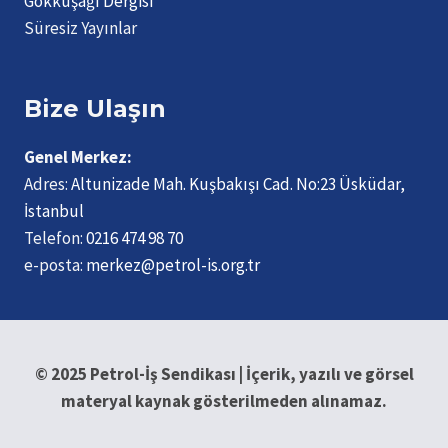
Gökkuşağı Dergisi
Süresiz Yayınlar
Bize Ulaşın
Genel Merkez:
Adres:
Altunizade Mah. Kuşbakışı Cad. No:23 Üsküdar,
İstanbul
Telefon:
0216 474 98 70
e-posta:
merkez@petrol-is.org.tr
© 2025 Petrol-İş Sendikası | İçerik, yazılı ve görsel
materyal kaynak gösterilmeden alınamaz.