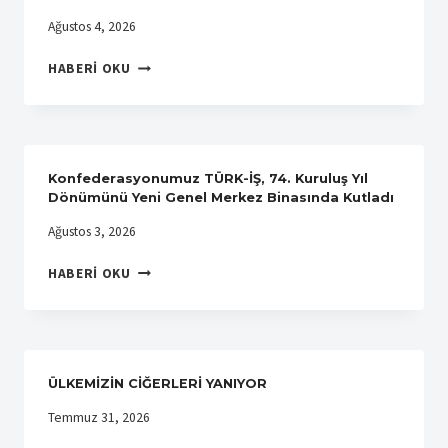
VE
Ağustos 4, 2026
DIŞ
SAĞLIĞI
MISIR
HABERI OKU
ANLAŞMASI
GENEL
YAPTIK
PETROL
İŞÇILERI
SENDIKASINDAN
SENDIKAMIZA
Konfederasyonumuz TÜRK-İŞ, 74. Kuruluş Yıl
ZIYARET
Dönümünü Yeni Genel Merkez Binasında Kutladı
Ağustos 3, 2026
KONFEDERASYONUMUZ
HABERI OKU
TÜRK-
İŞ,
74.
KURULUŞ
YIL
ÜLKEMİZİN CİĞERLERİ YANIYOR
DÖNÜMÜNÜ
YENI
Temmuz 31, 2026
GENEL