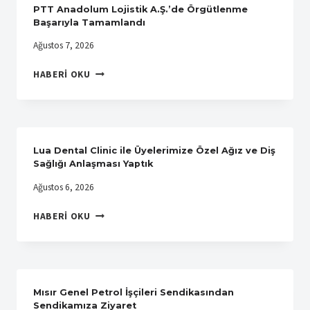
PTT Anadolum Lojistik A.Ş.’de Örgütlenme
Başarıyla Tamamlandı
Ağustos 7, 2026
PTT
HABERI OKU
ANADOLUM
LOJISTIK
A.Ş.’DE
ÖRGÜTLENME
BAŞARIYLA
Lua Dental Clinic ile Üyelerimize Özel Ağız ve Diş
TAMAMLANDI
Sağlığı Anlaşması Yaptık
Ağustos 6, 2026
LUA
HABERI OKU
DENTAL
CLINIC
ILE
ÜYELERIMIZE
ÖZEL
Mısır Genel Petrol İşçileri Sendikasından
AĞIZ
Sendikamıza Ziyaret