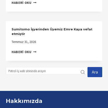
ÜLKEMİZİN
MERKEZ
HABERI OKU
CİĞERLERİ
BINASINDA
YANIYOR
KUTLADI
Sumitomo İşyerinden Üyemiz Emre Kaya vefat
etmiştir
Temmuz 31, 2026
SUMITOMO
HABERI OKU
İŞYERINDEN
ÜYEMIZ
EMRE
KAYA
Ara
VEFAT
ETMIŞTIR
Hakkımızda