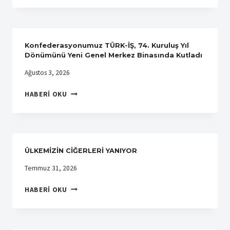
YAPTIK
PETROL
İŞÇILERI
SENDIKASINDAN
SENDIKAMIZA
Konfederasyonumuz TÜRK-İŞ, 74. Kuruluş Yıl
ZIYARET
Dönümünü Yeni Genel Merkez Binasında Kutladı
Ağustos 3, 2026
KONFEDERASYONUMUZ
HABERI OKU
TÜRK-
İŞ,
74.
KURULUŞ
YIL
ÜLKEMİZİN CİĞERLERİ YANIYOR
DÖNÜMÜNÜ
YENI
Temmuz 31, 2026
GENEL
ÜLKEMİZİN
MERKEZ
HABERI OKU
CİĞERLERİ
BINASINDA
YANIYOR
KUTLADI