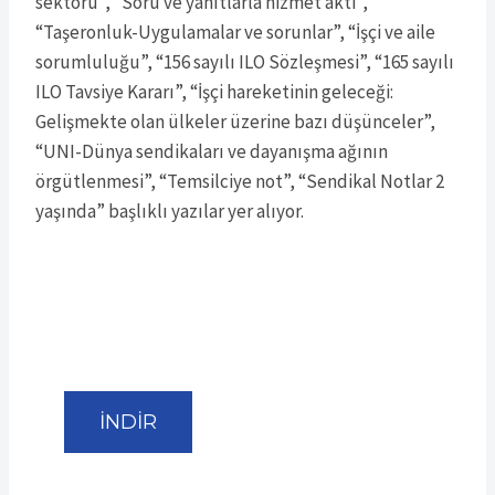
sektörü”, “Soru ve yanıtlarla hizmet akti”,
“Taşeronluk-Uygulamalar ve sorunlar”, “İşçi ve aile
sorumluluğu”, “156 sayılı ILO Sözleşmesi”, “165 sayılı
ILO Tavsiye Kararı”, “İşçi hareketinin geleceği:
Gelişmekte olan ülkeler üzerine bazı düşünceler”,
“UNI-Dünya sendikaları ve dayanışma ağının
örgütlenmesi”, “Temsilciye not”, “Sendikal Notlar 2
yaşında” başlıklı yazılar yer alıyor.
İNDİR