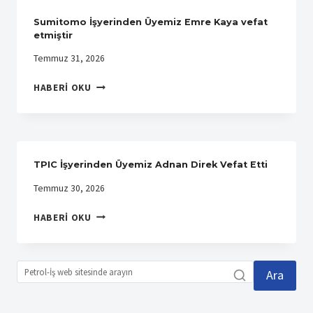
Sumitomo İşyerinden Üyemiz Emre Kaya vefat
etmiştir
Temmuz 31, 2026
SUMITOMO
HABERI OKU
İŞYERINDEN
ÜYEMIZ
EMRE
KAYA
VEFAT
TPIC İşyerinden Üyemiz Adnan Direk Vefat Etti
ETMIŞTIR
Temmuz 30, 2026
TPIC
HABERI OKU
İŞYERINDEN
ÜYEMIZ
ADNAN
DIREK
Ara
VEFAT
ETTI