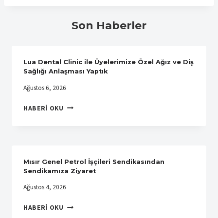
Son Haberler
Lua Dental Clinic ile Üyelerimize Özel Ağız ve Diş
Sağlığı Anlaşması Yaptık
Ağustos 6, 2026
LUA
HABERI OKU
DENTAL
CLINIC
ILE
ÜYELERIMIZE
ÖZEL
Mısır Genel Petrol İşçileri Sendikasından
AĞIZ
Sendikamıza Ziyaret
VE
Ağustos 4, 2026
DIŞ
SAĞLIĞI
MISIR
HABERI OKU
ANLAŞMASI
GENEL