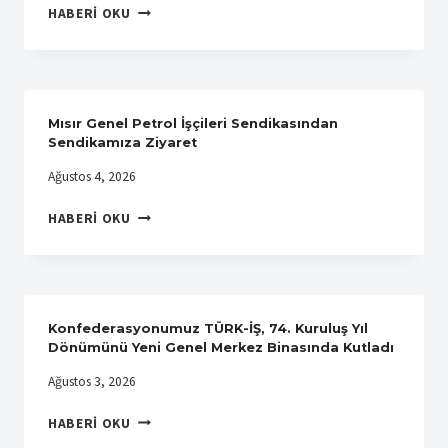
LUA
HABERI OKU
DENTAL
CLINIC
ILE
ÜYELERIMIZE
ÖZEL
Mısır Genel Petrol İşçileri Sendikasından
AĞIZ
Sendikamıza Ziyaret
VE
Ağustos 4, 2026
DIŞ
SAĞLIĞI
MISIR
HABERI OKU
ANLAŞMASI
GENEL
YAPTIK
PETROL
İŞÇILERI
SENDIKASINDAN
SENDIKAMIZA
Konfederasyonumuz TÜRK-İŞ, 74. Kuruluş Yıl
ZIYARET
Dönümünü Yeni Genel Merkez Binasında Kutladı
Ağustos 3, 2026
KONFEDERASYONUMUZ
HABERI OKU
TÜRK-