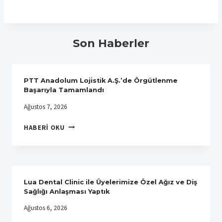
Son Haberler
PTT Anadolum Lojistik A.Ş.’de Örgütlenme
Başarıyla Tamamlandı
Ağustos 7, 2026
PTT
HABERI OKU
ANADOLUM
LOJISTIK
A.Ş.’DE
ÖRGÜTLENME
BAŞARIYLA
Lua Dental Clinic ile Üyelerimize Özel Ağız ve Diş
TAMAMLANDI
Sağlığı Anlaşması Yaptık
Ağustos 6, 2026