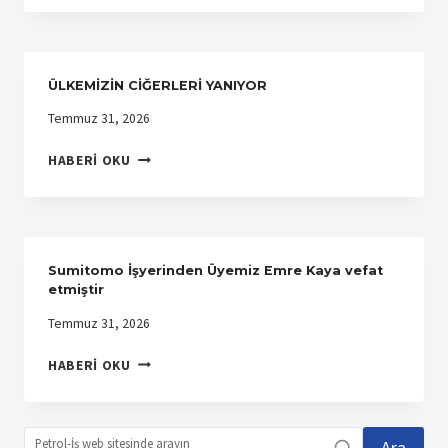
İŞ,
74.
KURULUŞ
YIL
ÜLKEMİZİN CİĞERLERİ YANIYOR
DÖNÜMÜNÜ
YENI
Temmuz 31, 2026
GENEL
ÜLKEMİZİN
MERKEZ
HABERI OKU
CİĞERLERİ
BINASINDA
YANIYOR
KUTLADI
Sumitomo İşyerinden Üyemiz Emre Kaya vefat
etmiştir
Temmuz 31, 2026
SUMITOMO
HABERI OKU
İŞYERINDEN
ÜYEMIZ
EMRE
KAYA
Ara