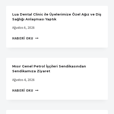
A.Ş.’DE
ÖRGÜTLENME
BAŞARIYLA
Lua Dental Clinic ile Üyelerimize Özel Ağız ve Diş
TAMAMLANDI
Sağlığı Anlaşması Yaptık
Ağustos 6, 2026
LUA
HABERI OKU
DENTAL
CLINIC
ILE
ÜYELERIMIZE
ÖZEL
Mısır Genel Petrol İşçileri Sendikasından
AĞIZ
Sendikamıza Ziyaret
VE
Ağustos 4, 2026
DIŞ
SAĞLIĞI
MISIR
HABERI OKU
ANLAŞMASI
GENEL
YAPTIK
PETROL
İŞÇILERI
SENDIKASINDAN