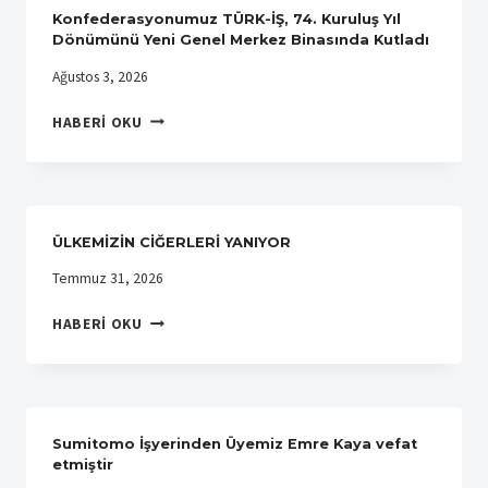
SENDIKAMIZA
Konfederasyonumuz TÜRK-İŞ, 74. Kuruluş Yıl
ZIYARET
Dönümünü Yeni Genel Merkez Binasında Kutladı
Ağustos 3, 2026
KONFEDERASYONUMUZ
HABERI OKU
TÜRK-
İŞ,
74.
KURULUŞ
YIL
ÜLKEMİZİN CİĞERLERİ YANIYOR
DÖNÜMÜNÜ
YENI
Temmuz 31, 2026
GENEL
ÜLKEMİZİN
MERKEZ
HABERI OKU
CİĞERLERİ
BINASINDA
YANIYOR
KUTLADI
Sumitomo İşyerinden Üyemiz Emre Kaya vefat
etmiştir