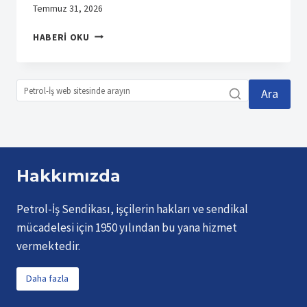
Temmuz 31, 2026
SUMITOMO
HABERI OKU
İŞYERINDEN
ÜYEMIZ
EMRE
KAYA
Ara
VEFAT
ETMIŞTIR
Hakkımızda
Petrol-İş Sendikası, işçilerin hakları ve sendikal
mücadelesi için 1950 yılından bu yana hizmet
vermektedir.
Daha fazla