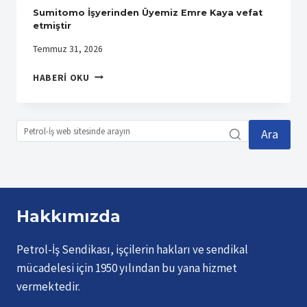
Sumitomo İşyerinden Üyemiz Emre Kaya vefat
etmiştir
Temmuz 31, 2026
SUMITOMO
HABERI OKU
İŞYERINDEN
ÜYEMIZ
EMRE
KAYA
Ara
VEFAT
ETMIŞTIR
Hakkımızda
Petrol-İş Sendikası, işçilerin hakları ve sendikal
mücadelesi için 1950 yılından bu yana hizmet
vermektedir.