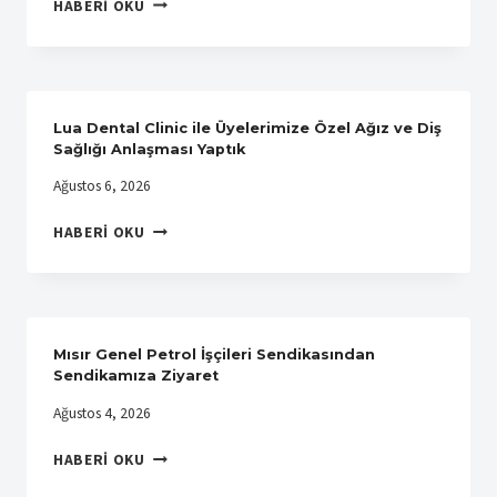
PTT
HABERI OKU
ANADOLUM
LOJISTIK
A.Ş.’DE
ÖRGÜTLENME
BAŞARIYLA
Lua Dental Clinic ile Üyelerimize Özel Ağız ve Diş
TAMAMLANDI
Sağlığı Anlaşması Yaptık
Ağustos 6, 2026
LUA
HABERI OKU
DENTAL
CLINIC
ILE
ÜYELERIMIZE
ÖZEL
Mısır Genel Petrol İşçileri Sendikasından
AĞIZ
Sendikamıza Ziyaret
VE
Ağustos 4, 2026
DIŞ
SAĞLIĞI
MISIR
HABERI OKU
ANLAŞMASI
GENEL
YAPTIK