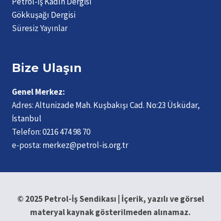
Petrol-İş Kadın Dergisi
Gökkuşağı Dergisi
Süresiz Yayınlar
Bize Ulaşın
Genel Merkez:
Adres:
Altunizade Mah. Kuşbakışı Cad. No:23 Üsküdar,
İstanbul
Telefon:
0216 474 98 70
e-posta:
merkez@petrol-is.org.tr
© 2025 Petrol-İş Sendikası | İçerik, yazılı ve görsel
materyal kaynak gösterilmeden alınamaz.