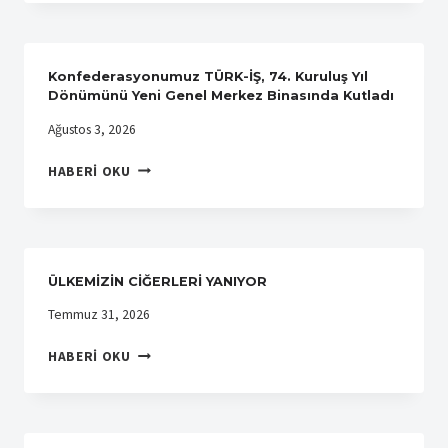
PETROL
İŞÇILERI
SENDIKASINDAN
SENDIKAMIZA
Konfederasyonumuz TÜRK-İŞ, 74. Kuruluş Yıl
ZIYARET
Dönümünü Yeni Genel Merkez Binasında Kutladı
Ağustos 3, 2026
KONFEDERASYONUMUZ
HABERI OKU
TÜRK-
İŞ,
74.
KURULUŞ
YIL
ÜLKEMİZİN CİĞERLERİ YANIYOR
DÖNÜMÜNÜ
YENI
Temmuz 31, 2026
GENEL
ÜLKEMİZİN
MERKEZ
HABERI OKU
CİĞERLERİ
BINASINDA
YANIYOR
KUTLADI