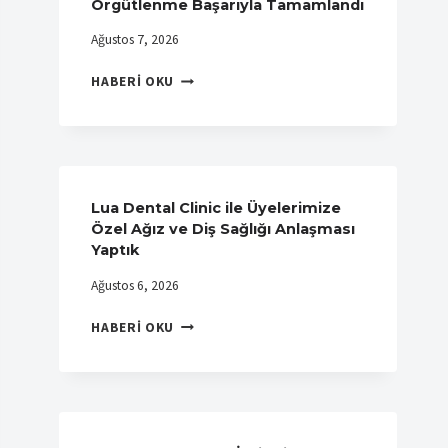
Örgütlenme Başarıyla Tamamlandı
Ağustos 7, 2026
PTT
HABERI OKU
ANADOLUM
LOJISTIK
A.Ş.’DE
ÖRGÜTLENME
BAŞARIYLA
TAMAMLANDI
Lua Dental Clinic ile Üyelerimize
Özel Ağız ve Diş Sağlığı Anlaşması
Yaptık
Ağustos 6, 2026
LUA
HABERI OKU
DENTAL
CLINIC
ILE
ÜYELERIMIZE
ÖZEL