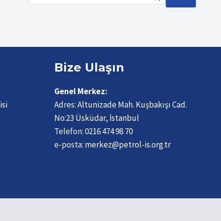
VEFAT
ETMIŞTIR
Bize Ulaşın
Genel Merkez:
isi
Adres:
Altunizade Mah. Kuşbakışı Cad.
No:23 Üsküdar, İstanbul
Telefon:
0216 474 98 70
e-posta:
merkez@petrol-is.org.tr