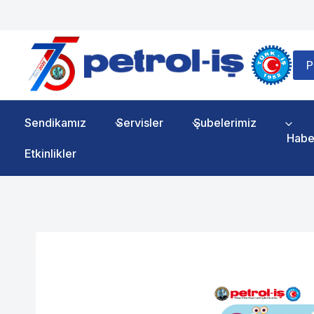
Skip
to
content
P
Sendikamız
Servisler
Şubelerimiz
Habe
Etkinlikler