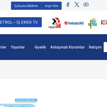
İş Kazası Bildirim
Arşiv Site
ETROL – İŞ EMEK TV
rler
Yayınlar
Üyelik
Anlaşmalı Kurumlar
İletişim