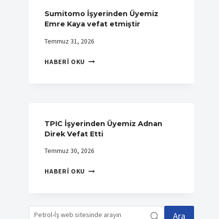
Sumitomo İşyerinden Üyemiz
Emre Kaya vefat etmiştir
Temmuz 31, 2026
SUMITOMO
HABERI OKU
İŞYERINDEN
ÜYEMIZ
EMRE
KAYA
VEFAT
ETMIŞTIR
TPIC İşyerinden Üyemiz Adnan
Direk Vefat Etti
Temmuz 30, 2026
TPIC
HABERI OKU
İŞYERINDEN
ÜYEMIZ
ADNAN
DIREK
Ara