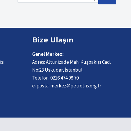
VEFAT
ETTI
Bize Ulaşın
Genel Merkez:
isi
Adres:
Altunizade Mah. Kuşbakışı Cad.
No:23 Üsküdar, İstanbul
Telefon:
0216 474 98 70
e-posta:
merkez@petrol-is.org.tr