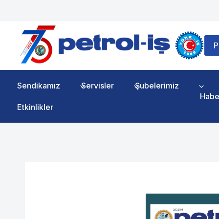
Skip
to
content
P
Sendikamız
Servisler
Şubelerimiz
Habe
Etkinlikler