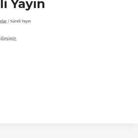
li Yayın
nlar
/
Süreli Yayın
lirsiniz.