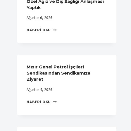
Özel Ağız ve Diş Sağlığı Anlaşması
Yaptık
Ağustos 6, 2026
LUA
HABERI OKU
DENTAL
CLINIC
ILE
ÜYELERIMIZE
ÖZEL
AĞIZ
Mısır Genel Petrol İşçileri
VE
Sendikasından Sendikamıza
DIŞ
Ziyaret
SAĞLIĞI
Ağustos 4, 2026
ANLAŞMASI
YAPTIK
MISIR
HABERI OKU
GENEL
PETROL
İŞÇILERI
SENDIKASINDAN