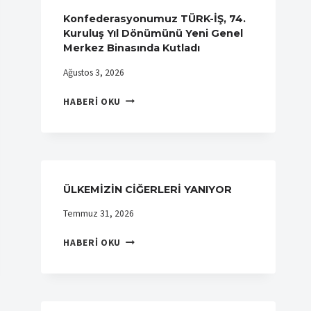
SENDIKAMIZA
ZIYARET
Konfederasyonumuz TÜRK-İŞ, 74.
Kuruluş Yıl Dönümünü Yeni Genel
Merkez Binasında Kutladı
Ağustos 3, 2026
KONFEDERASYONUMUZ
HABERI OKU
TÜRK-
İŞ,
74.
KURULUŞ
YIL
DÖNÜMÜNÜ
ÜLKEMİZİN CİĞERLERİ YANIYOR
YENI
Temmuz 31, 2026
GENEL
MERKEZ
ÜLKEMİZİN
HABERI OKU
BINASINDA
CİĞERLERİ
KUTLADI
YANIYOR