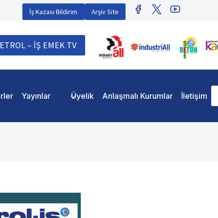
İş Kazası Bildirim
Arşiv Site
ETROL – İŞ EMEK TV
rler
Yayınlar
Üyelik
Anlaşmalı Kurumlar
İletişim