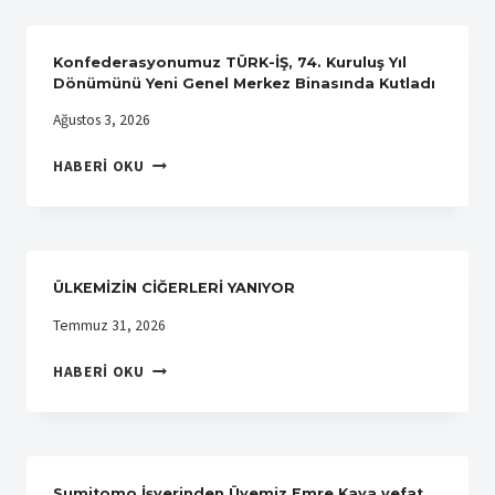
İŞÇILERI
SENDIKASINDAN
SENDIKAMIZA
Konfederasyonumuz TÜRK-İŞ, 74. Kuruluş Yıl
ZIYARET
Dönümünü Yeni Genel Merkez Binasında Kutladı
Ağustos 3, 2026
KONFEDERASYONUMUZ
HABERI OKU
TÜRK-
İŞ,
74.
KURULUŞ
YIL
ÜLKEMİZİN CİĞERLERİ YANIYOR
DÖNÜMÜNÜ
YENI
Temmuz 31, 2026
GENEL
ÜLKEMİZİN
MERKEZ
HABERI OKU
CİĞERLERİ
BINASINDA
YANIYOR
KUTLADI
Sumitomo İşyerinden Üyemiz Emre Kaya vefat