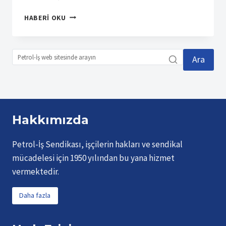
TEMEL
HABERI OKU
CONTA
GREVİMİZ
SONA
ERDİ
Ara
ANCAK
MÜCADELEMİZ
DEVAM
EDECEK
Hakkımızda
Petrol-İş Sendikası, işçilerin hakları ve sendikal
mücadelesi için 1950 yılından bu yana hizmet
vermektedir.
Daha fazla