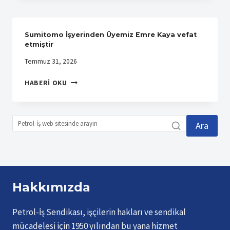
Sumitomo İşyerinden Üyemiz Emre Kaya vefat
etmiştir
Temmuz 31, 2026
SUMITOMO
HABERI OKU
İŞYERINDEN
ÜYEMIZ
EMRE
KAYA
Ara
VEFAT
ETMIŞTIR
Hakkımızda
Petrol-İş Sendikası, işçilerin hakları ve sendikal
mücadelesi için 1950 yılından bu yana hizmet