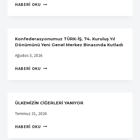
MISIR
HABERI OKU
ANLAŞMASI
GENEL
YAPTIK
PETROL
İŞÇILERI
SENDIKASINDAN
SENDIKAMIZA
Konfederasyonumuz TÜRK-İŞ, 74. Kuruluş Yıl
ZIYARET
Dönümünü Yeni Genel Merkez Binasında Kutladı
Ağustos 3, 2026
KONFEDERASYONUMUZ
HABERI OKU
TÜRK-
İŞ,
74.
KURULUŞ
YIL
ÜLKEMİZİN CİĞERLERİ YANIYOR
DÖNÜMÜNÜ
YENI
Temmuz 31, 2026
GENEL
ÜLKEMİZİN
MERKEZ
HABERI OKU
CİĞERLERİ
BINASINDA
YANIYOR
KUTLADI