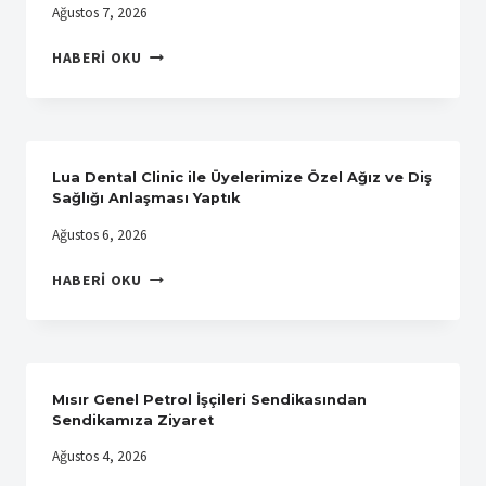
Ağustos 7, 2026
PTT
HABERI OKU
ANADOLUM
LOJISTIK
A.Ş.’DE
ÖRGÜTLENME
BAŞARIYLA
Lua Dental Clinic ile Üyelerimize Özel Ağız ve Diş
TAMAMLANDI
Sağlığı Anlaşması Yaptık
Ağustos 6, 2026
LUA
HABERI OKU
DENTAL
CLINIC
ILE
ÜYELERIMIZE
ÖZEL
Mısır Genel Petrol İşçileri Sendikasından
AĞIZ
Sendikamıza Ziyaret
VE
Ağustos 4, 2026
DIŞ
SAĞLIĞI