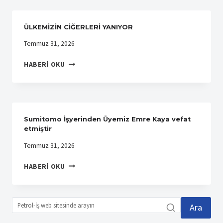
74.
KURULUŞ
YIL
ÜLKEMİZİN CİĞERLERİ YANIYOR
DÖNÜMÜNÜ
YENI
Temmuz 31, 2026
GENEL
ÜLKEMİZİN
MERKEZ
HABERI OKU
CİĞERLERİ
BINASINDA
YANIYOR
KUTLADI
Sumitomo İşyerinden Üyemiz Emre Kaya vefat
etmiştir
Temmuz 31, 2026
SUMITOMO
HABERI OKU
İŞYERINDEN
ÜYEMIZ
EMRE
KAYA
Ara
VEFAT