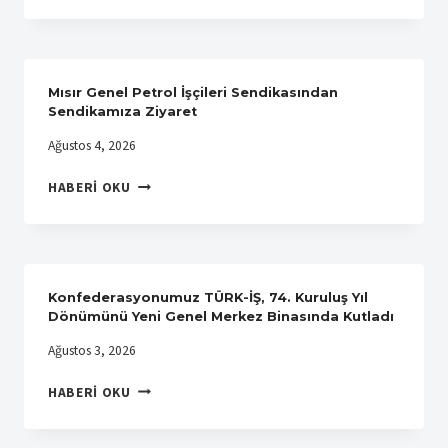
CLINIC
ILE
ÜYELERIMIZE
ÖZEL
Mısır Genel Petrol İşçileri Sendikasından
AĞIZ
Sendikamıza Ziyaret
VE
Ağustos 4, 2026
DIŞ
SAĞLIĞI
MISIR
HABERI OKU
ANLAŞMASI
GENEL
YAPTIK
PETROL
İŞÇILERI
SENDIKASINDAN
SENDIKAMIZA
Konfederasyonumuz TÜRK-İŞ, 74. Kuruluş Yıl
ZIYARET
Dönümünü Yeni Genel Merkez Binasında Kutladı
Ağustos 3, 2026
KONFEDERASYONUMUZ
HABERI OKU
TÜRK-
İŞ,