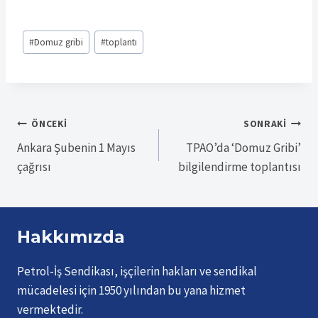
Post
#
Domuz gribi
#
toplantı
Tags:
Yazı
ÖNCEKI
SONRAKI
Ankara Şubenin 1 Mayıs
TPAO’da ‘Domuz Gribi’
gezinmesi
çağrısı
bilgilendirme toplantısı
Hakkımızda
Petrol-İş Sendikası, işçilerin hakları ve sendikal
mücadelesi için 1950 yılından bu yana hizmet
vermektedir.