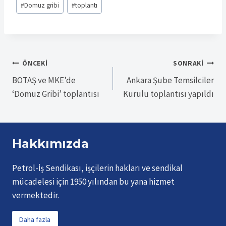
#
Domuz gribi
#
toplantı
Tags:
Yazı
ÖNCEKI
SONRAKI
BOTAŞ ve MKE’de
Ankara Şube Temsilciler
gezinmesi
‘Domuz Gribi’ toplantısı
Kurulu toplantısı yapıldı
Hakkımızda
Petrol-İş Sendikası, işçilerin hakları ve sendikal
mücadelesi için 1950 yılından bu yana hizmet
vermektedir.
Daha fazla