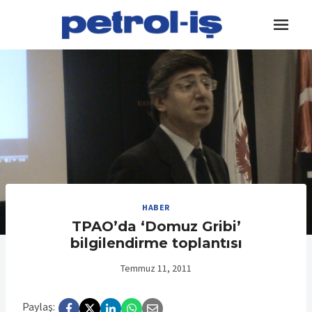
Skip
to
content
HABER
TPAO’da ‘Domuz Gribi’
bilgilendirme toplantısı
Temmuz 11, 2011
Paylaş: