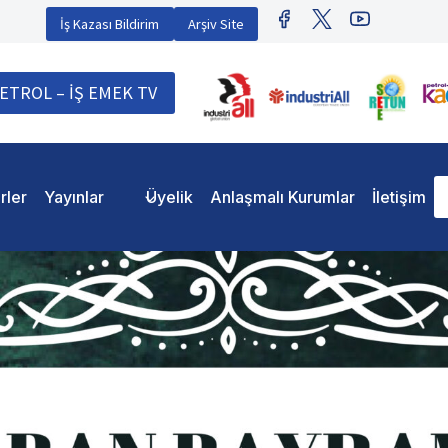
İş Kazası Bildirim
Arşiv Site
ETROL – İŞ EMEK TV
rler
Yayınlar
Üyelik
Anlaşmalı Kurumlar
İletişim