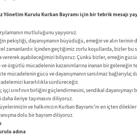
 Yönetim Kurulu Kurban Bayramı için bir tebrik mesajı ya
arşılamanın mutluluğunu yaşıyoruz.
ğin pekiştiği, dayanışmanın büyüdüğü, emeğin ve alın terinin d
el zamanlardır. İçinden geçtiğimiz zorlu koşullarda, bizler bu s
 vererek aşabileceğimizi biliyoruz. Çünkü bizler, emeğin güc
ne ve örgütlü mücadelenin kazanımlarına inanan bir geleneğin te
likte mücadelenin gücü ve dayanışmanın sarsılmaz bağlarıyla; da
cadelemizi kararlılıkla sürdüreceğiz.
 işçi sınıfının birliğini güçlendirmesini, sendikal dayanışmayı
daha ileriye taşımasını diliyoruz.
yelerimizin ve halkımızın Kurban Bayramı’nı en içten dilekler
yanışma dolu bir bayram diliyoruz.
sı
urulu adına