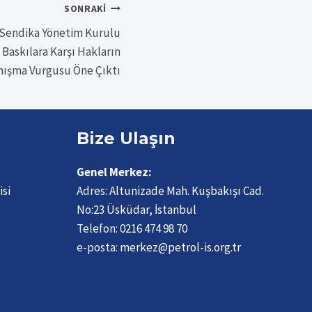
SONRAKI
 Sendika Yönetim Kurulu
 Baskılara Karşı Hakların
anışma Vurgusu Öne Çıktı
Bize Ulaşın
Genel Merkez:
isi
Adres:
Altunizade Mah. Kuşbakışı Cad.
No:23 Üsküdar, İstanbul
Telefon:
0216 474 98 70
e-posta:
merkez@petrol-is.org.tr