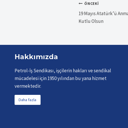
Yazı
ÖNCEKI
19 Mayıs Atatürk’ü Anma
gezinmesi
Kutlu Olsun
Hakkımızda
Petrol-İş Sendikası, işçilerin hakları ve sendikal
mücadelesi için 1950 yılından bu yana hizmet
vermektedir.
Daha fazla