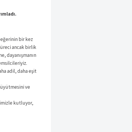
yımladı.
eğerinin bir kez
üreci ancak birlik
üne, dayanışmanın
msilcileriyiz.
ha adil, daha eşit
 büyütmesini ve
imizle kutluyor,