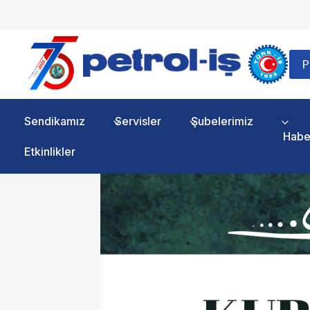
Skip
to
content
P
Sendikamız
Servisler
Şubelerimiz
Habe
Etkinlikler