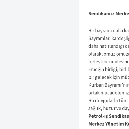
Sendikamız Merkez
Bir bayramı daha k
Bayramlar; kardeşli
daha hatırlandığı öz
olarak, omuz omuza
birleştirici iradesi
Emeğin birliği, bir
bir gelecek için mü
Kurban Bayramı’nın;
ortak mücadelemizi 
Bu duygularla tüm ü
sağlık, huzur ve da
Petrol-İş Sendika
Merkez Yönetim K