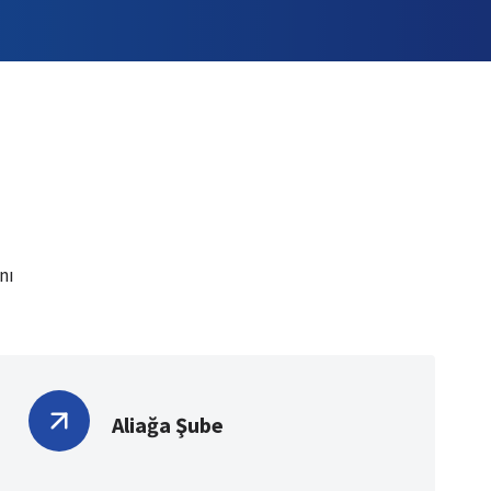
nı
Aliağa Şube