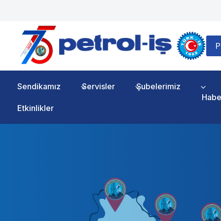
Skip
to
content
P
Sendikamız
Servisler
Şubelerimiz
Habe
Etkinlikler