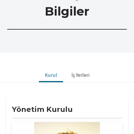
l
e
Bilgiler
a
m
a
s
ı
Kurul
İş Yerleri
Yönetim Kurulu