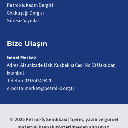
Petrol-İş Kadın Dergisi
Gökkuşağı Dergisi
Süresiz Yayınlar
Bize Ulaşın
Genel Merkez:
Adres:
Altunizade Mah. Kuşbakışı Cad. No:23 Üsküdar,
İstanbul
Telefon:
0216 474 98 70
e-posta:
merkez@petrol-is.org.tr
© 2025 Petrol-İş Sendikası | İçerik, yazılı ve görsel
materyal kaynak gösterilmeden alınamaz.