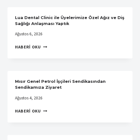
A.Ş.’DE
ÖRGÜTLENME
BAŞARIYLA
Lua Dental Clinic ile Üyelerimize Özel Ağız ve Diş
TAMAMLANDI
Sağlığı Anlaşması Yaptık
Ağustos 6, 2026
LUA
HABERI OKU
DENTAL
CLINIC
ILE
ÜYELERIMIZE
ÖZEL
Mısır Genel Petrol İşçileri Sendikasından
AĞIZ
Sendikamıza Ziyaret
VE
Ağustos 4, 2026
DIŞ
SAĞLIĞI
MISIR
HABERI OKU
ANLAŞMASI
GENEL
YAPTIK
PETROL
İŞÇILERI
SENDIKASINDAN