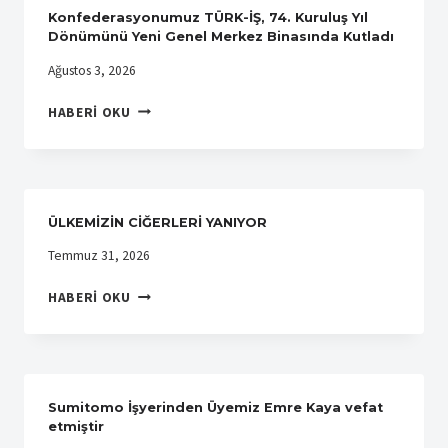
SENDIKAMIZA
Konfederasyonumuz TÜRK-İŞ, 74. Kuruluş Yıl
ZIYARET
Dönümünü Yeni Genel Merkez Binasında Kutladı
Ağustos 3, 2026
KONFEDERASYONUMUZ
HABERI OKU
TÜRK-
İŞ,
74.
KURULUŞ
YIL
ÜLKEMİZİN CİĞERLERİ YANIYOR
DÖNÜMÜNÜ
YENI
Temmuz 31, 2026
GENEL
ÜLKEMİZİN
MERKEZ
HABERI OKU
CİĞERLERİ
BINASINDA
YANIYOR
KUTLADI
Sumitomo İşyerinden Üyemiz Emre Kaya vefat
etmiştir