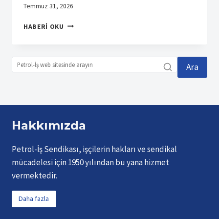
Temmuz 31, 2026
SUMITOMO
HABERI OKU
İŞYERINDEN
ÜYEMIZ
EMRE
KAYA
Ara
VEFAT
ETMIŞTIR
Hakkımızda
Petrol-İş Sendikası, işçilerin hakları ve sendikal
mücadelesi için 1950 yılından bu yana hizmet
vermektedir.
Daha fazla